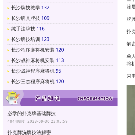
涂
长沙牌技教学
132
长沙牌具牌技
109
牌
纯手法牌技
116
扑
长沙牌技培训
123
解
长沙程序麻将机安装
120
单
长沙战神麻将机安装
113
将
长沙战神程序麻将机
95
闪
长沙三杰程序麻将机
120
必学的扑克牌基础牌技
4844阅读 2023-09-30 23:05:59
扑克牌洗牌技法解密