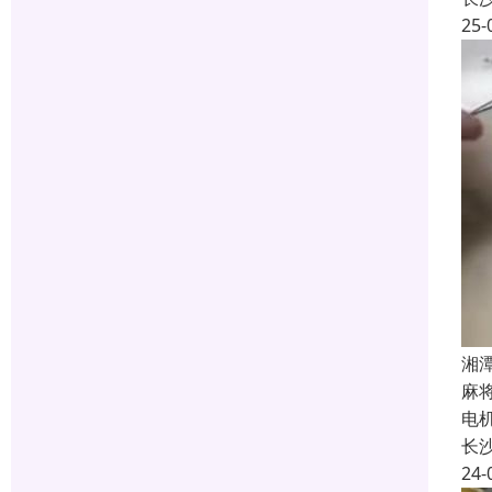
25-
湘
麻
电
长
24-