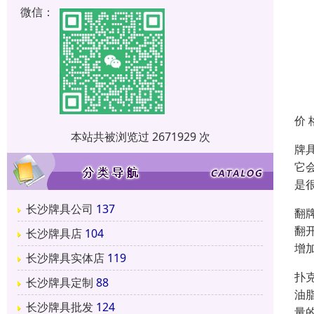
微信：
价 
本站共被浏览过 2671929 次
牌
它
是
长沙牌具公司
137
翻
翻
长沙牌具店
104
增
长沙牌具实体店
119
扑
长沙牌具定制
88
油
长沙牌具批发
124
量