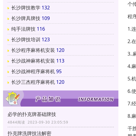
个
长沙牌技教学
132
程
长沙牌具牌技
109
1
纯手法牌技
116
长沙牌技培训
123
2
长沙程序麻将机安装
120
3
长沙战神麻将机安装
113
4
长沙战神程序麻将机
95
5
长沙三杰程序麻将机
120
6
7
必学的扑克牌基础牌技
8
4844阅读 2023-09-30 23:05:59
千
扑克牌洗牌技法解密