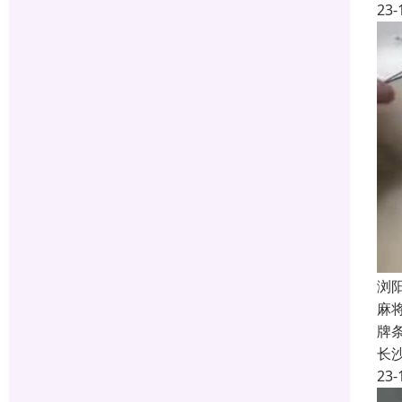
23-
浏
麻
牌
长
23-