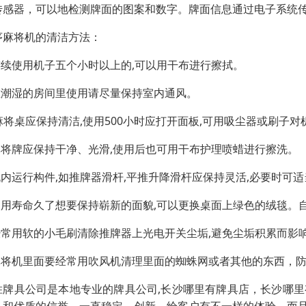
传感器，可以地检测牌面的图案和数字。牌面信息通过电子系统
序麻将机的清洁方法：
.连续使用机子五个小时以上的,可以用干布进行擦拭。
.在潮湿的房间里使用请尽量保持室内通风。
..麻将桌应保持清洁,使用500小时应打开面板,可用吸尘器或刷
.麻将牌应保持干净、光滑,使用后也可用干布护理喷蜡进行擦洗。
.机内运行构件,如推牌器滑杆,平推升降滑杆应保持灵活,必要时可
.使用寿命久了想要保持崭新的面貌,可以更换桌面上绿色的绒毯。
.经常用软的小毛刷清除推牌器上光电开关尘垢,避免尘垢积累而影
.麻将机里面要经常用吹风机清理里面的蜘蛛网或者其他的东西，
胜牌具公司是本地专业的牌具公司,长沙哪里有牌具店，长沙哪