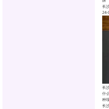
牌
长
24-
长
什
种
长