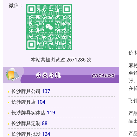
微信：
价 
本站共被浏览过 2671286 次
麻
至
张
在
长沙牌具公司
137
飞
长沙牌具店
104
长沙牌具实体店
119
产
品
长沙牌具定制
88
产
长沙牌具批发
124