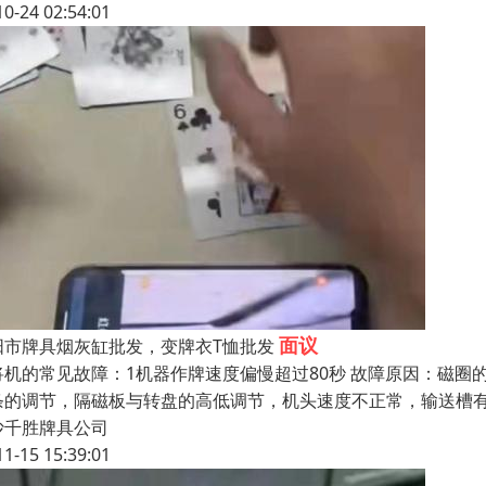
10-24 02:54:01
面议
阳市牌具烟灰缸批发，变牌衣T恤批发
将机的常见故障：1机器作牌速度偏慢超过80秒 故障原因：磁
条的调节，隔磁板与转盘的高低调节，机头速度不正常，输送槽
沙千胜牌具公司
11-15 15:39:01