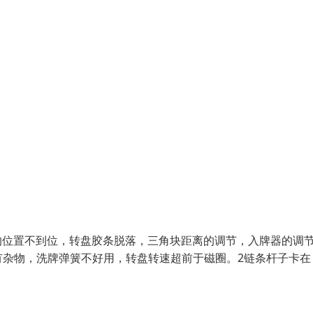
圈的位置不到位，转盘胶条脱落，三角块距离的调节，入牌器的调
有杂物，洗牌弹簧不好用，转盘转速超前于磁圈。2链条杆子卡在