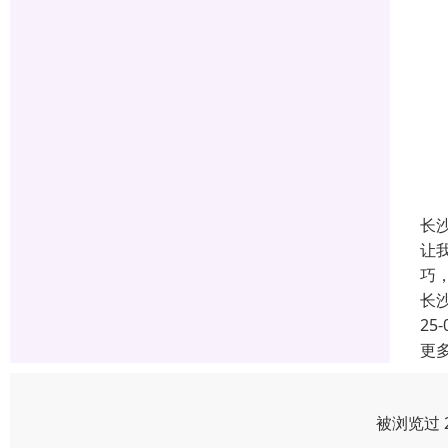
长
让
巧
长
25-
更
被浏览过 