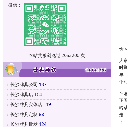
微信：
价 
本站共被浏览过 2653200 次
大
时
早
个
长沙牌具公司
137
在
长沙牌具店
104
正
长沙牌具实体店
119
转
长沙牌具定制
88
走
下
长沙牌具批发
124