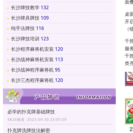
面
长沙牌技教学
132
桌
长沙牌具牌技
109
开
纯手法牌技
116
（
长沙牌技培训
123
千
服
长沙程序麻将机安装
120
千
长沙战神麻将机安装
113
类
长沙战神程序麻将机
95
长沙三杰程序麻将机
120
必学的扑克牌基础牌技
4826阅读 2023-09-30 23:05:59
扑克牌洗牌技法解密