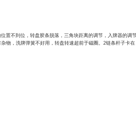
圈的位置不到位，转盘胶条脱落，三角块距离的调节，入牌器的调
有杂物，洗牌弹簧不好用，转盘转速超前于磁圈。2链条杆子卡在