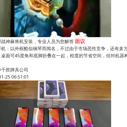
面议
潭战神麻将机安装，专业人员为您解答
琴机：以外框酷似钢琴而闻名，不过由于市场恶性竞争，还有多
：桌面可45度角和底脚折叠在一起，程度的节省空间，但对机器
沙千胜牌具公司
01-25 06:51:01