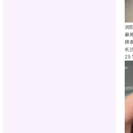
浏
麻
牌
长
23-