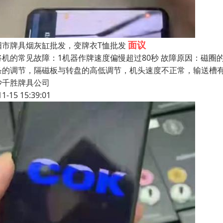
面议
阳市牌具烟灰缸批发，变牌衣T恤批发
将机的常见故障：1机器作牌速度偏慢超过80秒 故障原因：磁
条的调节，隔磁板与转盘的高低调节，机头速度不正常，输送槽
沙千胜牌具公司
11-15 15:39:01