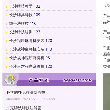
飞
长沙牌技教学
132
长沙牌具牌技
109
产
品
纯手法牌技
116
产
长沙牌技培训
123
个
长沙程序麻将机安装
120
千
长沙战神麻将机安装
113
服
长沙战神程序麻将机
95
千
类
长沙三杰程序麻将机
120
必学的扑克牌基础牌技
4844阅读 2023-09-30 23:05:59
扑克牌洗牌技法解密