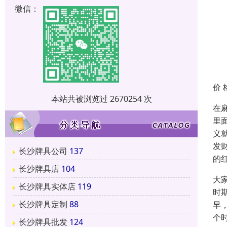
微信：
价 
本站共被浏览过 2670254 次
在
里
义
发
长沙牌具公司
137
的
长沙牌具店
104
大
长沙牌具实体店
119
时
长沙牌具定制
88
早
个
长沙牌具批发
124