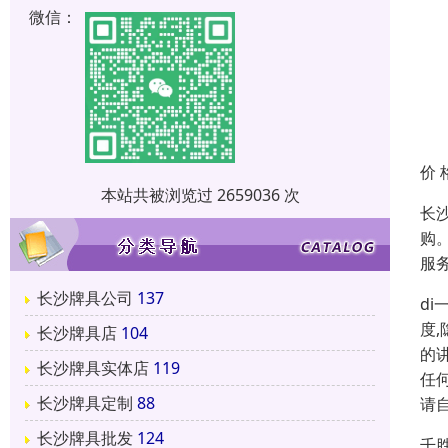
微信：
价 
本站共被浏览过 2659036 次
长
购
服
长沙牌具公司
137
d
度
长沙牌具店
104
的
长沙牌具实体店
119
任
长沙牌具定制
88
请
长沙牌具批发
124
千