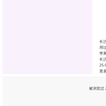
长
用
苹
长
25-
更
被浏览过 