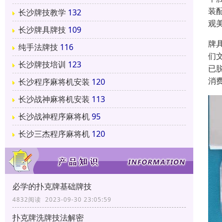
装
长沙牌技教学
132
观
长沙牌具牌技
109
牌
纯手法牌技
116
们
长沙牌技培训
123
已
消
长沙程序麻将机安装
120
长沙战神麻将机安装
113
长沙战神程序麻将机
95
长沙三杰程序麻将机
120
必学的扑克牌基础牌技
4832阅读 2023-09-30 23:05:59
扑克牌洗牌技法解密