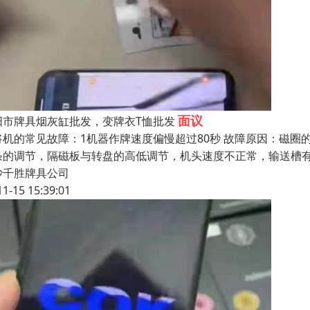
面议
阳市牌具烟灰缸批发，变牌衣T恤批发
将机的常见故障：1机器作牌速度偏慢超过80秒 故障原因：磁
条的调节，隔磁板与转盘的高低调节，机头速度不正常，输送槽
沙千胜牌具公司
11-15 15:39:01