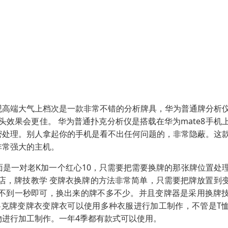
观高端大气上档次是一款非常不错的分析牌具，华为普通牌分析
头效果会更佳。 华为普通扑克分析仪是搭载在华为mate8手机
密处理。别人拿起你的手机是看不出任何问题的，非常隐蔽。这
非常强大的主机。
是一对老K加一个红心10，只需要把需要换牌的那张牌位置处
店，牌技教学 变牌衣换牌的方法非常简单，只需要把牌放置到
不到一秒即可，换出来的牌不多不少。并且变牌器是采用换牌
扑克牌变牌衣变牌衣可以使用多种衣服进行加工制作，不管是T
进行加工制作。一年4季都有款式可以使用。