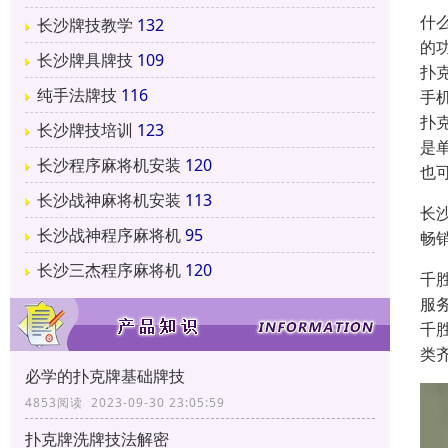
什
长沙牌技教学
132
的
长沙牌具牌技
109
扑
纯手法牌技
116
手
扑
长沙牌技培训
123
是
长沙程序麻将机安装
120
也
长沙战神麻将机安装
113
长
长沙战神程序麻将机
95
畅
长沙三杰程序麻将机
120
千
服
千
类
必学的扑克牌基础牌技
4853阅读 2023-09-30 23:05:59
扑克牌洗牌技法解密