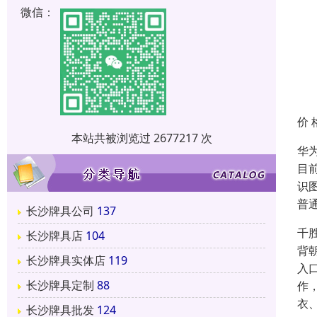
微信：
价 
本站共被浏览过 2677217 次
华
目
识
普
长沙牌具公司
137
千
长沙牌具店
104
背
长沙牌具实体店
119
入
长沙牌具定制
88
作
衣
长沙牌具批发
124