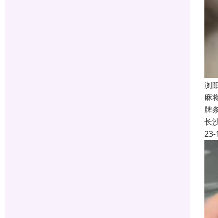
浏
麻
牌
长
23-