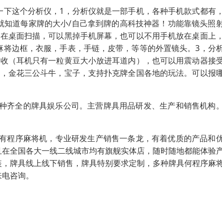
一下这个分析仪，1，分析仪就是一部手机，各种手机款式都有
就知道每家牌的大小/自己拿到牌的高科技神器！功能靠镜头照
放在桌面扫描，可以黑掉手机屏幕，也可以不用手机放在桌面上
麻将边框，衣服，手表，手链，皮带，等等的外置镜头。3，分
接收（耳机只有一粒黄豆大小放进耳道内），也可以用震动器接
法，金花三公斗牛，宝子，支持扑克牌全国各地的玩法。可以报
品种齐全的牌具娱乐公司。主营牌具用品研发、生产和销售机构
里有程序麻将机，专业研发生产销售一条龙，有着优质的产品和
且在全国各大一线二线城市均有旗舰实体店，随时随地都能体验
装，牌具线上线下销售，牌具特别要求定制，多种牌具何程序麻
来电咨询。