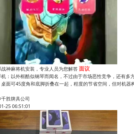
面议
潭战神麻将机安装，专业人员为您解答
琴机：以外框酷似钢琴而闻名，不过由于市场恶性竞争，还有多
：桌面可45度角和底脚折叠在一起，程度的节省空间，但对机器
沙千胜牌具公司
01-25 06:51:01