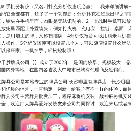
么叫手机分析仪（又名叫扑克分析仪逢玩必赢）：我来详细讲解
功能它全部都有，还多了一个功能是：分析扑克在沒派出牌之前
克，镜头在手机里面，肉眼是无法识别的。2，实战时手机可以
机放兜里匹配上外置镜头：例如打火机，充电宝，拉链，桌面，
克，是用加工的牌，又称扫描牌。4分析仪报音可以用纳米耳机
单人操作。5分析仪随便可以设置几个人，可以随便设置什么玩
可以保庄家。一机在手，轻松控制哦！
沙千胜牌具公司【】成立于2002年，是国内较早、规模较大、
销国内外等地，在国内各省及大中城市已均有代理商及经销商。
胜牌具公司是本地专业的牌具公司,长沙哪里有牌具店，长沙哪
务和优质的信誉，一直稳定，创新，给客户有不一样的体验，而
胜牌具公司主营牌具批发加工，程序麻将机安装，战神麻将机安
齐全，欢迎广大牌具爱好发烧友来公司共同探讨，欢迎来店或者