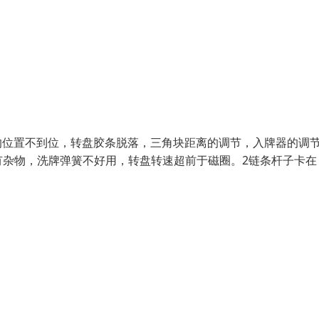
圈的位置不到位，转盘胶条脱落，三角块距离的调节，入牌器的调
有杂物，洗牌弹簧不好用，转盘转速超前于磁圈。2链条杆子卡在